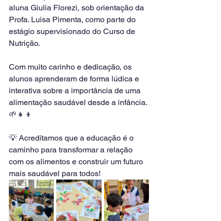
aluna Giulia Florezi, sob orientação da 
Profa. Luisa Pimenta, como parte do 
estágio supervisionado do Curso de 
Nutrição.
Com muito carinho e dedicação, os 
alunos aprenderam de forma lúdica e 
interativa sobre a importância de uma 
alimentação saudável desde a infância. 
🌱👧👦
💡 Acreditamos que a educação é o 
caminho para transformar a relação 
com os alimentos e construir um futuro 
mais saudável para todos!