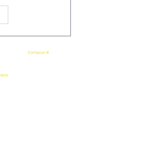
-Graduação em
cultura e Enologia &
cola Guaspari
Compus III
 s/n
Av. Antonio Costa, s/n
rio
Jardim Universitário
tinga
Centro Esportivo e Lazer
nário
l