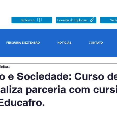
Biblioteca
Consulta de Diplomas
Web
PESQUISA E EXTENSÃO
NOTÍCIAS
CONTATO
leitura
 e Sociedade: Curso d
ealiza parceria com curs
Educafro.