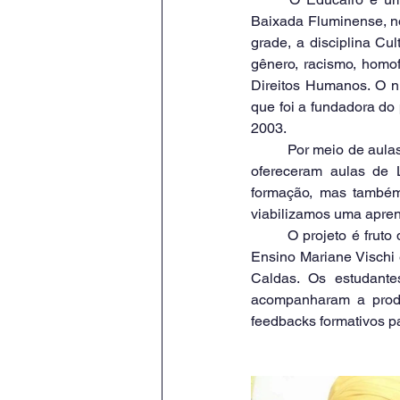
Baixada Fluminense, no
grade, a disciplina Cu
gênero, racismo, homofo
Direitos Humanos. O 
que foi a fundadora do
2003.
	Por meio de aulas síncronas e contato remoto durante o período de pandemia, os alunos do curso 
ofereceram aulas de 
formação, mas também
viabilizamos uma apren
	O projeto é fruto do diálogo entre a coordenação do curso de Letras, a professora de Práticas de 
Ensino Mariane Vischi
Caldas. Os estudante
acompanharam a produ
feedbacks formativos pa