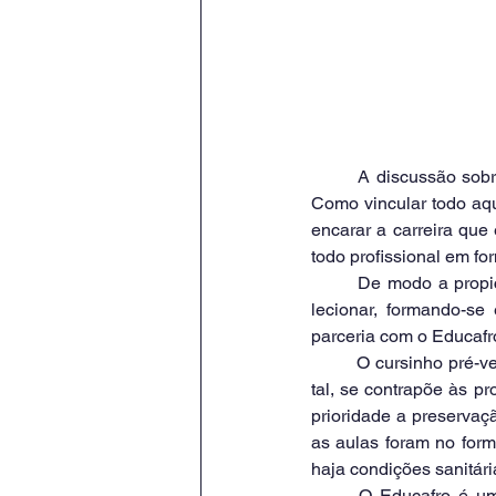
	A discussão sobre teoria e prática é uma constante em todo processo de formação profissional. 
Como vincular todo aque
encarar a carreira que
todo profissional em fo
	De modo a propiciar uma formação que vincule teoria e prática, em que o aluno saia apto para 
lecionar, formando-se
parceria com o Educafr
	O cursinho pré-vestibular Educafro em Poços de Caldas também é um movimento social e, como 
tal, se contrapõe às p
prioridade a preservaç
as aulas foram no form
haja condições sanitári
	O Educafro é um movimento social que atua em rede; foi fundado pelo Frei David Santos na 