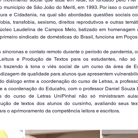
 município de São João do Meriti, em 1993. Por isso o cursinh
ltura e Cidadania, na qual são abordadas questões sociais co
bia, transfobia, sexismo, direitos reprodutivos e outras temáti
núcleo Laudelina de Campos Melo, batizado em homenagem à
 primeiro sindicato de domésticas do Brasil, funciona em Poço
Leitura e Produção de Textos para os estudantes, não só 
 trazendo à tona o viés social de um curso da área de E
dizagem de qualidade para alunos que apresentem vulnerabili
 e a coordenação do Educafro, com o professor Daniel Souza 
s do curso de Letras UniPinhal não só ministraram aul
ção de textos dos alunos do cursinho, avaliando seus text
ra o aprimoramento da competência leitora e escritora.