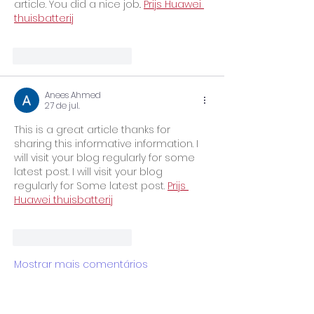
article. You did a nice job.. 
Prijs Huawei 
thuisbatterij
Curtir
Responder
Anees Ahmed
27 de jul.
This is a great article thanks for 
sharing this informative information. I 
will visit your blog regularly for some 
latest post. I will visit your blog 
regularly for Some latest post. 
Prijs 
Huawei thuisbatterij
Curtir
Responder
Mostrar mais comentários
Acompanhe a UniPinhal