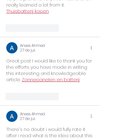
really learned a lot from it. 
Thuisbatterij kopen
Curtir
Responder
Anees Ahmed
27 de jul.
Great post I would like to thank you for 
the efforts you have made in writing 
this interesting and knowledgeable 
article. 
Zonnepanelen en batterij
Curtir
Responder
Anees Ahmed
27 de jul.
There's no doubt i would fully rate it 
after i read what is the idea about this 