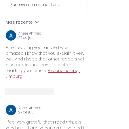
Escreva um comentário
Pós-Graduação
🎓 UniPinhal premia os
Viticultura e E
melhores alunos das
Vinícola Guasp
escolas públicas de
Mais recente
Espírito Santo do
Pinhal!
Anees Ahmed
27 de jul.
After reading your article I was 
amazed. I know that you explain it very 
well. And I hope that other readers will 
also experience how I feel after 
reading your article. 
Airconditioning 
Limburg
Curtir
Responder
Anees Ahmed
27 de jul.
I feel very grateful that I read this. It is 
very helpful and very informative and I 