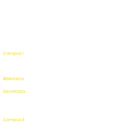
Instagram
Youtube
WhatsApp
Linkedin
Campus I
Av. Hélio Vergueiro Leite, s/n
Jardim Universitário
(19) 3651-9600
Biblioteca
(19) 3651-9614
Secretaria
(19) 3651-9600
SAC
0800 - 70 70 701
Compus II
Av. Antonio Costa, s/n
Jardim Universitário