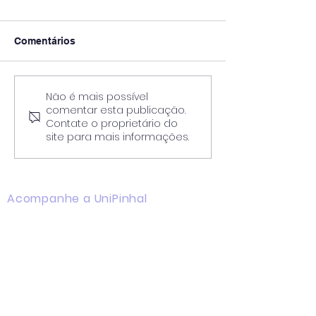
Comentários
Não é mais possível
Enquanto Descansa,
A Bússola no C
comentar esta publicação.
Carrega Pedra: O
Diagnóstico BA
Contate o proprietário do
Trabalho Oculto de
IES e a Reconci
site para mais informações.
Julho no Mata-Mata do
entre Teoria, Pr
Ensino Superior
Sustentabilida
Financeira
Acompanhe a UniPinhal
Facebook
Instagram
Youtube
WhatsApp