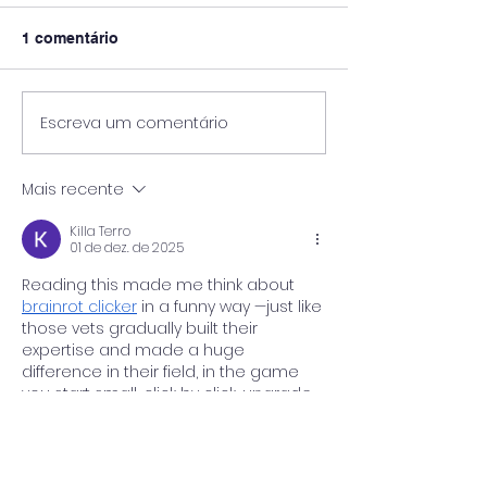
1 comentário
Escreva um comentário
Pós-Graduação
🎓 UniPinhal premia os
Viticultura e E
melhores alunos das
Vinícola Guasp
escolas públicas de
Mais recente
Espírito Santo do
Pinhal!
Killa Terro
01 de dez. de 2025
Reading this made me think about 
brainrot clicker
 in a funny way —just like 
those vets gradually built their 
expertise and made a huge 
difference in their field, in the game 
you start small, click by click, upgrade 
by upgrade, and eventually dominate 
your little chaotic kingdom. Both 
require patience, strategy, and 
celebrating small victories along the 