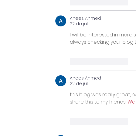
Curtir
Responder
Anees Ahmed
22 de jul.
I will be interested in more si
always checking your blog 
Curtir
Responder
Anees Ahmed
22 de jul.
this blog was really great, n
share this to my friends.. 
Wa
Curtir
Responder