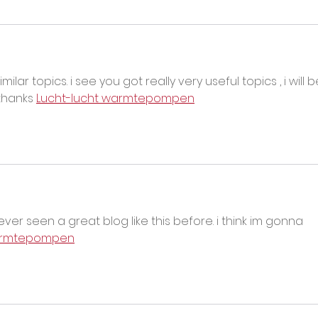
milar topics. i see you got really very useful topics , i will b
thanks 
Lucht-lucht warmtepompen
ever seen a great blog like this before. i think im gonna 
rmtepompen