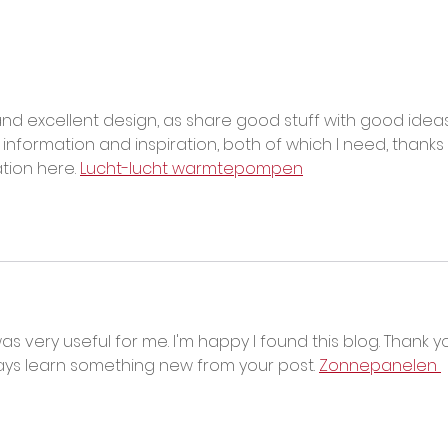
Enquanto Descansa,
A Bú
Carrega Pedra: O Trabalho
Diag
Oculto de Julho no Mata-
a Re
Mata do Ensino Superior
Teori
Sust
and excellent design, as share good stuff with good idea
information and inspiration, both of which I need, thanks 
tion here. 
Lucht-lucht warmtepompen
was very useful for me. I'm happy I found this blog. Thank y
ways learn something new from your post. 
Zonnepanelen 