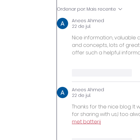
O Peso da Pedra e o
Ordenar por:
Mais recente
Destino da Cinza: O Desafio
de Preparar o Aluno
Anees Ahmed
22 de jul.
Trabalhador para o Mata-
Mata do Mercado
Nice information, valuable 
and concepts, lots of great 
offer such a helpful informa
Curtir
Responder
Anees Ahmed
22 de jul.
Thanks for the nice blog. It 
for sharing with us,I too al
met batterij