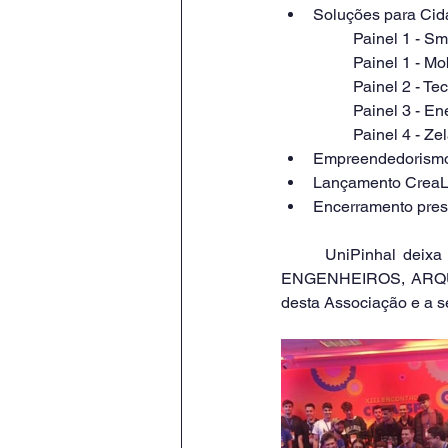
Soluções para Cida
        Painel 
        Painel 1 -
        Painel 2 -
        Painel 3 - 
        Painel 4 - 
Empreendedorismo
Lançamento Crea
Encerramento pres
	UniPinhal deixa registrado os agradecimentos à APEAA (ASSOCIAÇÃO PINHALENSE DOS 
ENGENHEIROS, ARQUIT
desta Associação e a s