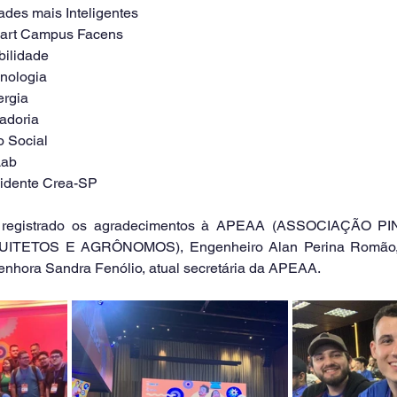
des mais Inteligentes
1 - Smart Campus Facens
 Mobilidade
 Tecnologia
Energia
Zeladoria
 Social
Lab
idente Crea-SP
ETOS E AGRÔNOMOS), Engenheiro Alan Perina Romão, at
enhora Sandra Fenólio, atual secretária da APEAA.