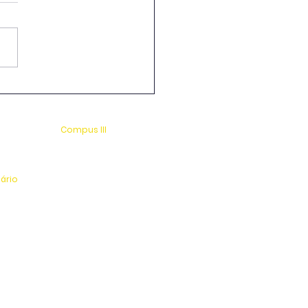
-Graduação em
cultura e Enologia &
cola Guaspari
Compus III
 s/n
Av. Antonio Costa, s/n
rio
Jardim Universitário
tinga
Centro Esportivo e Lazer
nário
l