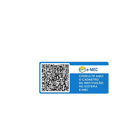
Fundação Pinhalense de Ensino
CNPJ: 54.228.416/0001-90
Para Mensalidades e Cursos de Extensão, aceitam
Cartão de Crédito | Boleto | PIX
bolso
de Salarial
© Copyright 2025 departamento de Marketing UniPinhal / CTI