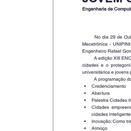
Engenharia de Comput
	No dia 29 de Outubro/2022, os alunos dos cursos de Engenharia de Computação e Engenharia 
Mecatrônica - UNIPIN
Engenheiro Rafael Gon
	A edição XIII ENCONTRO CREA-SP JOVEM teve uma programação direcionada para o futuro das 
cidades e o protagoni
universitários e jovens 
	A programação d
Credenciamento
Abertura
Palestra Cidades I
Cidades empreend
cidades inteligente
Inovação: Como tr
Almoço