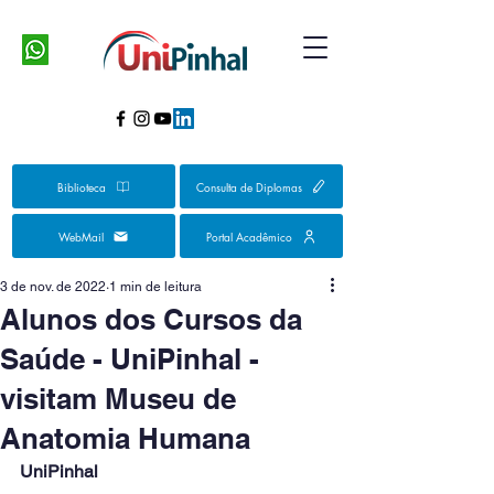
Biblioteca
Consulta de Diplomas
WebMail
Portal Acadêmico
3 de nov. de 2022
1 min de leitura
Alunos dos Cursos da
Saúde - UniPinhal -
visitam Museu de
Anatomia Humana
UniPinhal