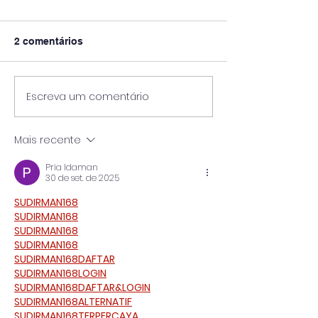
2 comentários
Escreva um comentário
Pós-Graduação
🎓 UniPinhal premia os
Viticultura e E
melhores alunos das
Vinícola Guasp
escolas públicas de
Mais recente
Espírito Santo do
Pinhal!
Pria Idaman
30 de set. de 2025
SUDIRMAN168
SUDIRMAN168
SUDIRMAN168
SUDIRMAN168
SUDIRMAN168DAFTAR
SUDIRMAN168LOGIN
SUDIRMAN168DAFTAR&LOGIN
SUDIRMAN168ALTERNATIF
SUDIRMAN168TERPERCAYA