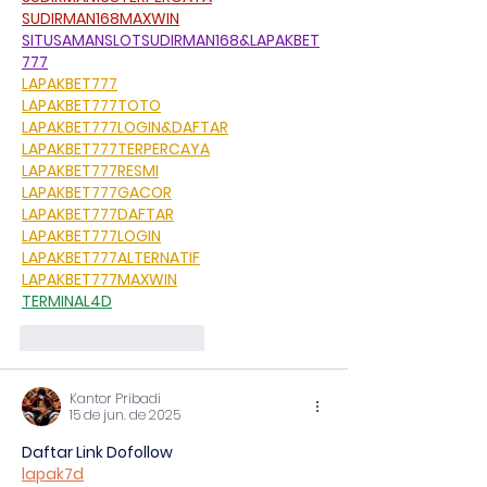
SUDIRMAN168MAXWIN
SITUSAMANSLOTSUDIRMAN168&LAPAKBET
777
LAPAKBET777
LAPAKBET777TOTO
LAPAKBET777LOGIN&DAFTAR
LAPAKBET777TERPERCAYA
LAPAKBET777RESMI
LAPAKBET777GACOR
LAPAKBET777DAFTAR
LAPAKBET777LOGIN
LAPAKBET777ALTERNATIF
LAPAKBET777MAXWIN
TERMINAL4D
Curtir
Responder
Kantor Pribadi
15 de jun. de 2025
Daftar Link Dofollow
lapak7d