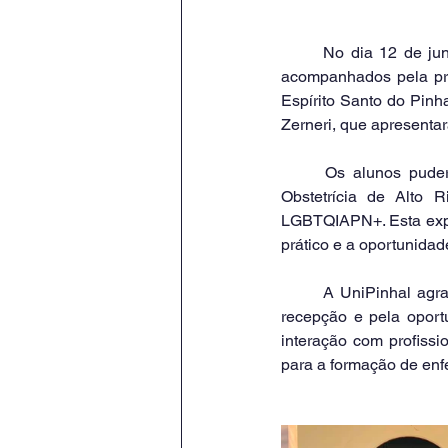
	No dia 12 de junho de 2024, os alunos do último ano do curso de Enfermagem da UniPinhal, 
acompanhados pela pro
Espírito Santo do Pinha
Zerneri, que apresentar
	Os alunos puderam conhecer em detalhe os atendimentos especializados em Ginecologia e 
Obstetrícia de Alto R
LGBTQIAPN+. Esta exper
prático e a oportunidad
	A UniPinhal agradece ao Centro da Mulher, à enfermeira Patrícia e à Dra. Veruska Zerneri pela 
recepção e pela oport
interação com profissi
para a formação de enf