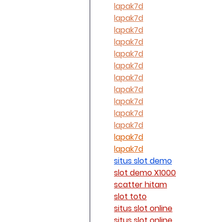
lapak7d
lapak7d
lapak7d
lapak7d
lapak7d
lapak7d
lapak7d
lapak7d
lapak7d
lapak7d
lapak7d
lapak7d
lapak7d
situs slot demo
slot demo X1000
scatter hitam
slot toto
situs slot online
situs slot online