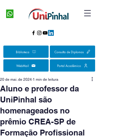
Biblioteca
Consulta de Diplomas
WebMail
Portal Acadêmico
20 de mai. de 2024
1 min de leitura
Aluno e professor da
UniPinhal são
homenageados no
prêmio CREA-SP de
Formação Profissional