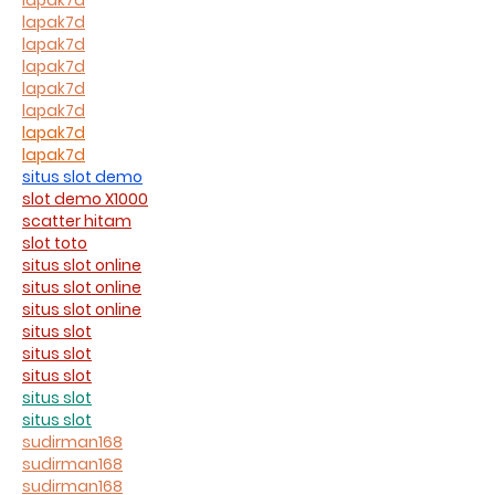
lapak7d
lapak7d
lapak7d
lapak7d
lapak7d
lapak7d
lapak7d
lapak7d
situs slot demo
slot demo X1000
scatter hitam
slot toto
situs slot online
situs slot online
situs slot online
situs slot
situs slot
situs slot
situs slot
situs slot
sudirman168
sudirman168
sudirman168