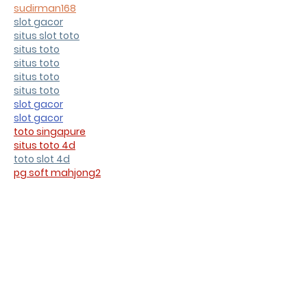
sudirman168
slot gacor
situs slot toto
situs toto
situs toto
situs toto
situs toto
slot gacor
slot gacor
toto singapure
situs toto 4d
toto slot 4d
pg soft mahjong2
mahjong2
pocari4d
Mostrar mais
Curtir
Responder
Acompanhe a UniPinhal