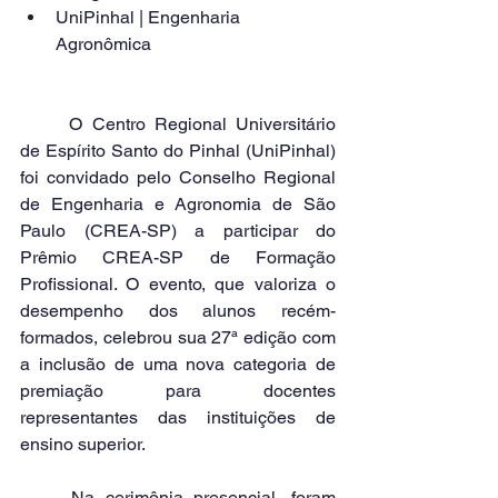
UniPinhal | Engenharia 
Agronômica
	O Centro Regional Universitário 
de Espírito Santo do Pinhal (UniPinhal) 
foi convidado pelo Conselho Regional 
de Engenharia e Agronomia de São 
Paulo (CREA-SP) a participar do 
Prêmio CREA-SP de Formação 
Profissional. O evento, que valoriza o 
desempenho dos alunos recém-
formados, celebrou sua 27ª edição com 
a inclusão de uma nova categoria de 
premiação para docentes 
representantes das instituições de 
ensino superior.
	Na cerimônia presencial, foram 