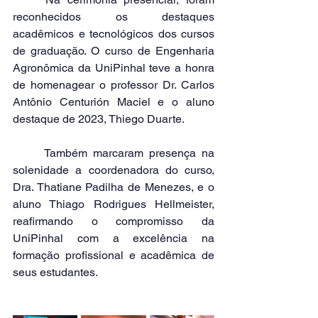
reconhecidos os destaques 
acadêmicos e tecnológicos dos cursos 
de graduação. O curso de Engenharia 
Agronômica da UniPinhal teve a honra 
de homenagear o professor Dr. Carlos 
Antônio Centurión Maciel e o aluno 
destaque de 2023, Thiego Duarte.
	Também marcaram presença na 
solenidade a coordenadora do curso, 
Dra. Thatiane Padilha de Menezes, e o 
aluno Thiago Rodrigues Hellmeister, 
reafirmando o compromisso da 
UniPinhal com a excelência na 
formação profissional e acadêmica de 
seus estudantes.