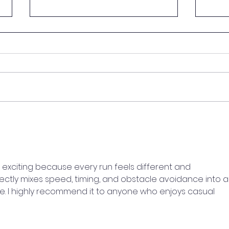
Enquanto Descansa,
A Bú
Carrega Pedra: O Trabalho
Diag
Oculto de Julho no Mata-
a Re
Mata do Ensino Superior
Teori
Sust
s exciting because every run feels different and 
ctly mixes speed, timing, and obstacle avoidance into a
e. I highly recommend it to anyone who enjoys casual 