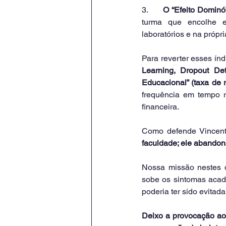
3.      
O “Efeito Dominó
turma que encolhe em
laboratórios e na própr
Para reverter esses índ
Learning, Dropout Det
Educacional” (taxa de 
frequência em tempo r
financeira.
Como defende Vincent T
faculdade; ele abandon
Nossa missão nestes d
sobe os sintomas acadê
poderia ter sido evitad
Deixo a provocação aos