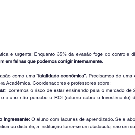
ica e urgente: Enquanto 35% da evasão foge do controle dir
em em falhas que podemos corrigir internamente.
vasão como uma
 “fatalidade econômica”.
 Precisamos de uma c
itora Acadêmica, Coordenadores e professores sobre:
ar:
  corremos o risco de estar ensinando para o mercado de 2
 aluno não percebe o ROI (retorno sobre o Investimento) d
 Ingressante:
 O aluno com lacunas de aprendizado. Se a abord
ica ou distante, a instituição torna-se um obstáculo, não um su