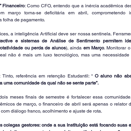
” Financeiro
: Como CFO, entendo que a inércia acadêmica dest
 março torna-se deficitária em abril, comprometendo i
ia folha de pagamento.
ices, a inteligência Artificial deve ser nossa sentinela. Ferram
ective e sistemas de Análise de Sentimento permitem ident
rotatividade ou perda de alunos
), ainda 
em Março
. Monitorar 
eal não é mais um luxo tecnológico, mas uma necessidade d
into, referência em retenção Estudantil: “ 
O aluno não ab
a uma comunidade da qual não se sente parte”.
ois meses finais de semestre é fortalecer essa comunidade
micos de março, o financeiro de abril será apenas o relator 
a com diálogo franco, acolhimento e ajuste de rota.
 colegas gestores: onde a sua Instituição está focando suas e