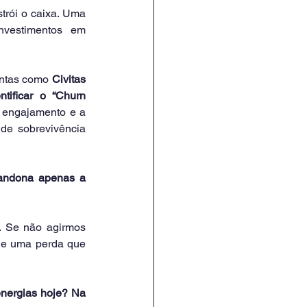
rói o caixa. Uma 
nvestimentos em 
entas como 
Civitas 
ificar o “Churn 
o engajamento e a 
e sobrevivência 
andona apenas a 
. Se não agirmos 
de uma perda que 
nergias hoje? Na 