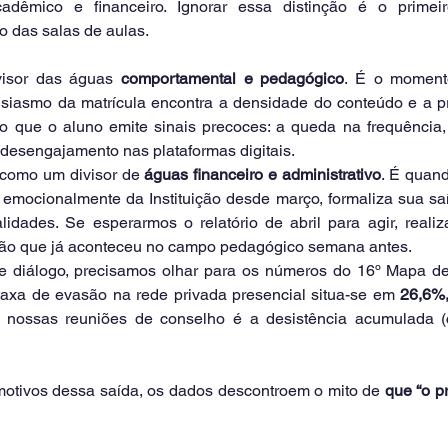
cadêmico e financeiro. Ignorar essa distinção é o primei
o das salas de aulas.
visor das águas 
comportamental e pedagógico
. É o moment
usiasmo da matrícula encontra a densidade do conteúdo e a pri
o que o aluno emite sinais precoces: a queda na frequência,
 desengajamento nas plataformas digitais.
 como um divisor de 
águas financeiro e administrativo
. É quand
emocionalmente da Instituição desde março, formaliza sua saíd
idades. Se esperarmos o relatório de abril para agir, reali
são que já aconteceu no campo pedagógico semana antes.
 diálogo, precisamos olhar para os números do 16º Mapa de
taxa de evasão na rede privada presencial situa-se em 
26,6%
otivos dessa saída, os dados descontroem o mito de 
que “o p