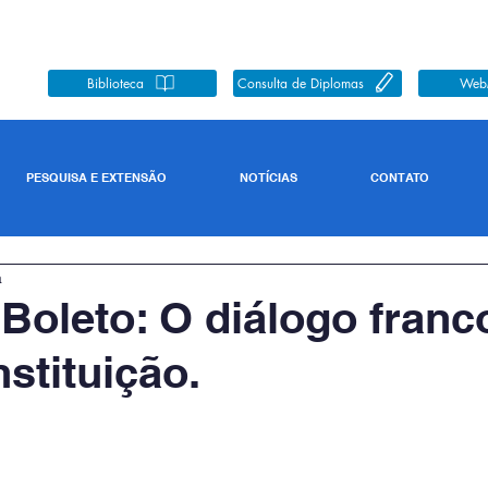
Biblioteca
Consulta de Diplomas
Web
PESQUISA E EXTENSÃO
NOTÍCIAS
CONTATO
a
Boleto: O diálogo franc
nstituição.