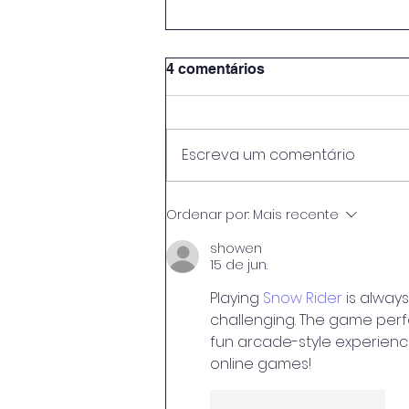
4 comentários
Escreva um comentário
O Peso da Pedra e o
Ordenar por:
Mais recente
Destino da Cinza: O Desafio
de Preparar o Aluno
showen
15 de jun.
Trabalhador para o Mata-
Mata do Mercado
Playing 
Snow Rider
 is alway
challenging. The game perfe
fun arcade-style experienc
online games!
Curtir
Responder