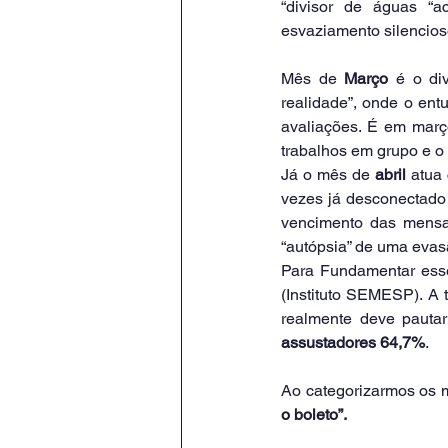
“divisor de águas “a
esvaziamento silencios
Mês de 
Março
 é o di
realidade”, onde o ent
avaliações. É em març
trabalhos em grupo e o
Já o mês de
 abril
 atua
vezes já desconectado 
vencimento das mensal
“autópsia” de uma eva
Para Fundamentar esse
(Instituto SEMESP). A 
assustadores 64,7%
.
Ao categorizarmos os m
o boleto”.