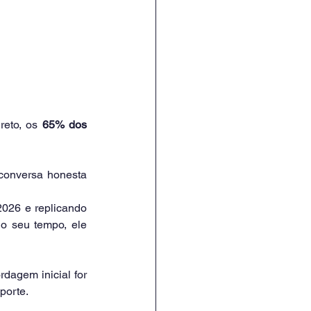
eto, os 
65% dos 
onversa honesta 
026 e replicando 
o seu tempo, ele 
agem inicial for 
porte.