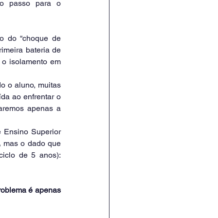
ro passo para o 
o do “choque de 
meira bateria de 
 o isolamento em 
o o aluno, muitas 
a ao enfrentar o 
zaremos apenas a 
 Ensino Superior 
,
 mas o dado que 
realmente deve pautar nossas reuniões de conselho é a desistência acumulada (ciclo de 5 anos): 
roblema é apenas 