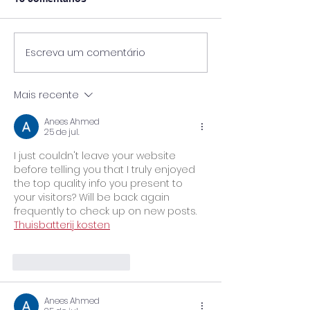
Escreva um comentário
Pós-Graduação
🎓 UniPinhal premia os
Viticultura e E
melhores alunos das
Vinícola Guasp
escolas públicas de
Mais recente
Espírito Santo do
Pinhal!
Anees Ahmed
25 de jul.
I just couldn't leave your website 
before telling you that I truly enjoyed 
the top quality info you present to 
your visitors? Will be back again 
frequently to check up on new posts. 
Thuisbatterij kosten
Curtir
Responder
Anees Ahmed