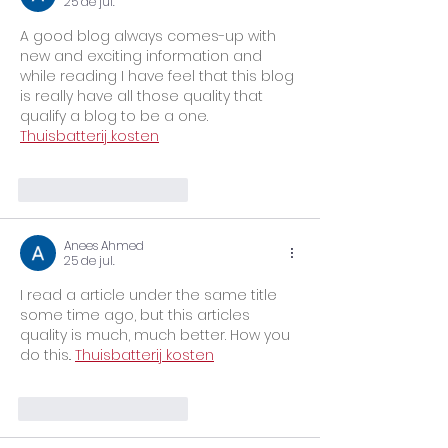
25 de jul.
A good blog always comes-up with 
new and exciting information and 
while reading I have feel that this blog 
is really have all those quality that 
qualify a blog to be a one. 
Thuisbatterij kosten
Curtir
Responder
Anees Ahmed
25 de jul.
I read a article under the same title 
some time ago, but this articles 
quality is much, much better. How you 
do this.. 
Thuisbatterij kosten
Curtir
Responder