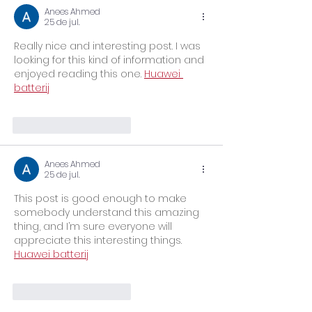
Anees Ahmed
25 de jul.
Really nice and interesting post. I was 
looking for this kind of information and 
enjoyed reading this one. 
Huawei 
batterij
Curtir
Responder
Anees Ahmed
25 de jul.
This post is good enough to make 
somebody understand this amazing 
thing, and I’m sure everyone will 
appreciate this interesting things. 
Huawei batterij
Curtir
Responder