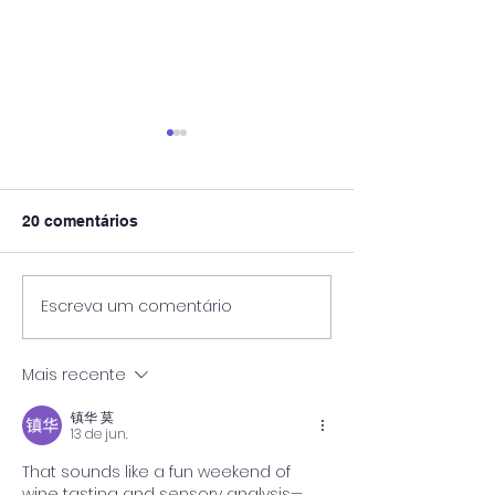
20 comentários
Escreva um comentário
Enquanto Descansa,
A Bússola no C
Carrega Pedra: O
Diagnóstico BA
Trabalho Oculto de
IES e a Reconci
Mais recente
Julho no Mata-Mata do
entre Teoria, Pr
Ensino Superior
Sustentabilida
镇华 莫
Financeira
13 de jun.
That sounds like a fun weekend of 
wine tasting and sensory analysis—