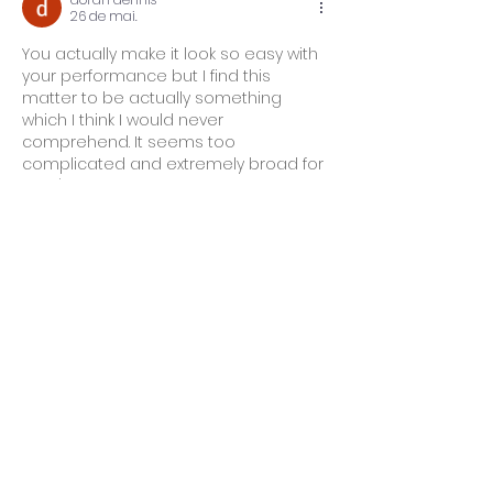
26 de mai.
You actually make it look so easy with 
your performance but I find this 
matter to be actually something 
which I think I would never 
comprehend. It seems too 
complicated and extremely broad for 
me. I'm looking forward for your next 
post, I’ll try to get the hang of it! 
Thuisbatterij kopen
Curtir
Responder
doran dennis
26 de mai.
Thanks for the best blog. it was very 
useful for me.keep sharing such ideas 
in the future as well. 
Zonnepanelen 
prijs