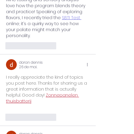
love how the program blends theory 
and practice! Speaking of exploring 
flavors, I recently tried the 
SBTI Test 
online; it’s a quirky way to see how 
your palate might match your 
personality.
Curtir
Responder
doran dennis
26 de mai.
I really appreciate the kind of topics 
you post here. Thanks for sharing us a 
great information that is actually 
helpful. Good day! 
Zonnepanelen 
thuisbatterij
Curtir
Responder
doran dennis