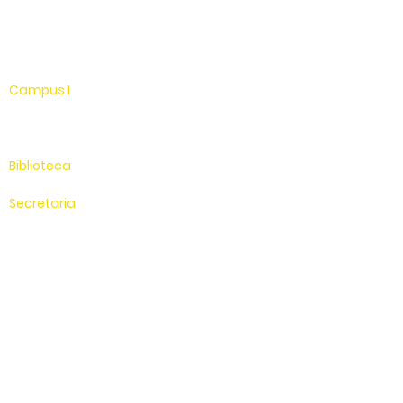
WhatsApp
Linkedin
Campus I
Av. Hélio Vergueiro Leite, s/n
Jardim Universitário
(19) 3651-9600
Biblioteca
(19) 3651-9614
Secretaria
(19) 3651-9600
SAC
0800 - 70 70 701
Compus II
Av. Antonio Costa, s/n
Jardim Universitário
Saída para Jacutinga
Hospital Veterinário
(19) 3651-9626
Sítio Experimental